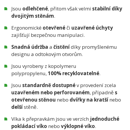
Jsou
odlehčené
, přitom však velmi
stabilní
díky
dvojitým stěnám
.
Ergonomické
otevřené
či
uzavřené úchyty
zajišťují bezpečnou manipulaci.
Snadná údržba
a
čistění
díky promyšlenému
designu a odtokovým otvorům.
Jsou vyrobeny z kopolymeru
polypropylenu,
100% recyklovatelné
.
Jsou
standardně dostupné
v provedení zcela
uzavřeném nebo perforovaném
, případně
s
otevřenou stěnou
nebo
dvířky na kratší
nebo
delší
stěně.
Víka k přepravkám jsou ve verzích
jednoduché
pokládací víko
nebo
výklopné víko
.