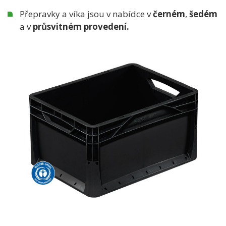
Přepravky a víka jsou v nabídce v
černém
,
šedém
a v
průsvitném provedení.