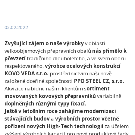
03.02.2022
Zvyšující zájem o naše výrobky
v oblasti
velkoobjemových přepravních obalů
nás přimělo k
převzetí
tradičního dlouholetého, a ve svém oboru
respektovaného,
výrobce ocelových konstrukcí
KOVO VEDA s.r.o.
prostřednictvím naší nově
založené dceřiné společnosti
PPO STEEL CZ, s.r.o.
Akvizice nabídne našim klientům s
ortiment
inovovaných kovových přepravníků
variabilně
doplněných různými typy fixací.
Ještě v letošním roce zahájíme modernizaci
stávajících budov
a
výrobních prostor
včetně
pořízení nových High-Tech technologií
za účelem
zvýšení výrobních kapacit pro nové produktové řady.