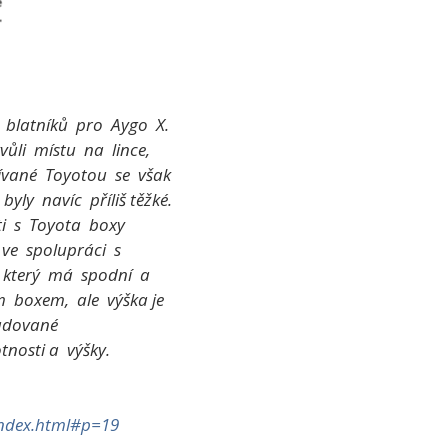
 blatníků pro Aygo X.
vůli místu na lince,
ívané Toyotou se však
yly navíc příliš těžké.
ti s Toyota boxy
ve spolupráci s
který má spodní a
 boxem, ale výška je
adované
tnosti a výšky.
index.html#p=19