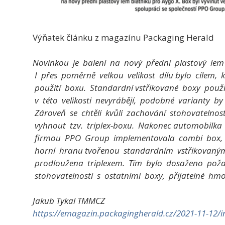
Výňatek článku z magazínu Packaging Herald
Novinkou je balení na nový přední plastový lem
I přes poměrně velkou velikost dílu bylo cílem, k
použití boxu. Standardní vstřikované boxy použ
v této velikosti nevyrábějí, podobné varianty by b
Zároveň se chtěli kvůli zachování stohovatelnos
vyhnout tzv. triplex-boxu. Nakonec automobilka 
firmou PPO Group implementovala combi box, 
horní hranu tvořenou standardním vstřikovaným
prodloužena triplexem. Tím bylo dosaženo pož
stohovatelnosti s ostatními boxy, přijatelné hmo
Jakub Tykal TMMCZ
https://emagazin.packagingherald.cz/2021-11-12/