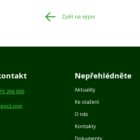
Zpět na výpis
kontakt
Nepřehlédněte
Aktuality
15 266 000
Ke stažení
ppocz.com
O nás
Kontakty
Dokumenty