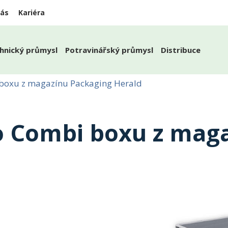
nás
Kariéra
hnický průmysl
Potravinářský průmysl
Distribuce
 boxu z magazínu Packaging Herald
o Combi boxu z mag